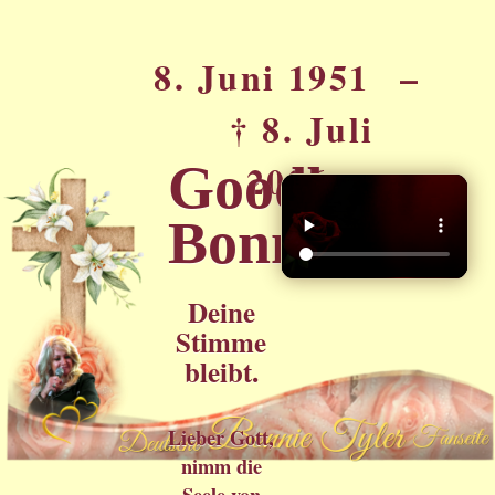
8. Juni 1951 –
† 8. Juli
Goodbye
2026
Bonnie
Deine
Stimme
bleibt.
Lieber Gott,
nimm die
Seele von