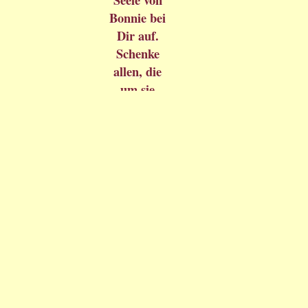
Bonnie bei
Dir auf.
Schenke
allen, die
um sie
weinen,
Kraft und
Zuversicht
in dieser
schweren
Zeit.
Amen.