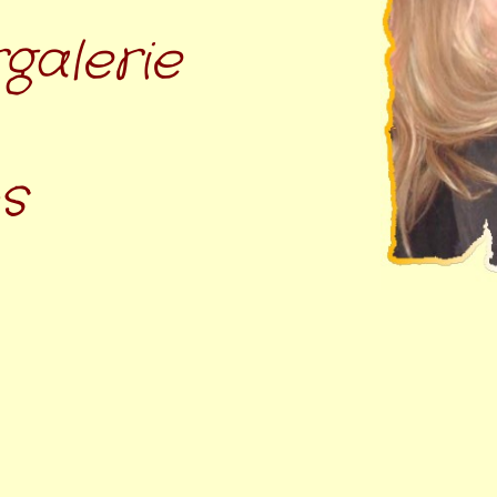
rgalerie
s